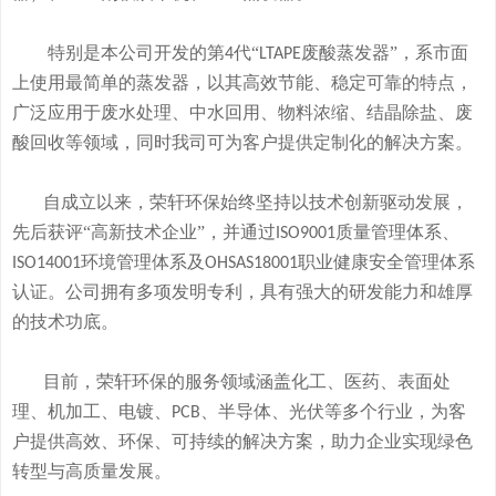
特别是本公司开发的
第
代“
废酸
蒸发器
”
，系市面
4
LTAPE
上使用最简单的蒸发器，
以其高效节能、稳定可靠的特点，
广泛应用于废水处理、中水回用、物料浓缩、结晶除盐、废
酸回收等领域，
同时我司可
为客户提供定制化的解决方案。
自成立以来，荣轩环保始终坚持以技术创新驱动发展，
先后获评
“高新技术企业”，并通过
质量管理体系、
ISO9001
环境管理体系及
职业健康安全管理体系
ISO14001
OHSAS18001
认证。公司拥有
多
项发明专利，
具有
强大的研发
能
力和
雄厚
的
技术
功底
。
目前，荣轩环保的服务领域涵盖化工、医药、表面处
理、机加工、电镀、
、半导体、光伏等多个行业，为客
PCB
户提供高效、环保、可持续的解决方案，助力企业实现绿色
转型与高质量发展。