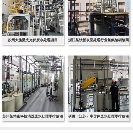
苏州大族激光光伏废水处理项目
浙江某钛板表面处理行业氢氟酸硝酸回
收项
苏州某精密科技清洗废水处理零排放项
研微（江苏）半导体废水处理零排放项
目
目