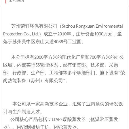
公司简介
苏州荣轩环保有限公司（
Suzhou Rongxuan Environmental
）成立于
年，注册资金
万元，
坐
Protection Co., Ltd.
2010
1000
落于
苏州吴中区东山大道
号工业园。
4088
本
公司拥有
平方米的现代化厂房和
平方米的办公
2000
700
区域，内部实行
管理体系，设有销售部、技术部、采购
5S
部、行政部、生产部、工程部等多个职能部门。旗下
设有
“荣
尚热能装备（苏州）有限公司”。
本公司系一家高新技术企业，
汇聚了业内顶尖的研发设
计与生产制造人才。
公司
核心产品
包括：
废酸
蒸发器
（低温常压蒸发
LTAPE
器）、
刮板烘干机、
蒸发器。
MVR
MVR