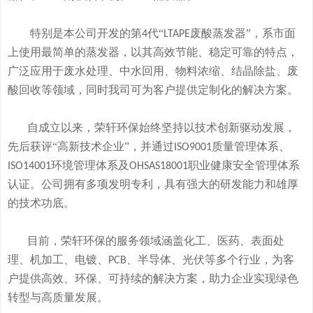
特别是本公司开发的
第
代“
废酸
蒸发器
”
，系市面
4
LTAPE
上使用最简单的蒸发器，
以其高效节能、稳定可靠的特点，
广泛应用于废水处理、中水回用、物料浓缩、结晶除盐、废
酸回收等领域，
同时我司可
为客户提供定制化的解决方案。
自成立以来，荣轩环保始终坚持以技术创新驱动发展，
先后获评
“高新技术企业”，并通过
质量管理体系、
ISO9001
环境管理体系及
职业健康安全管理体系
ISO14001
OHSAS18001
认证。公司拥有
多
项发明专利，
具有
强大的研发
能
力和
雄厚
的
技术
功底
。
目前，荣轩环保的服务领域涵盖化工、医药、表面处
理、机加工、电镀、
、半导体、光伏等多个行业，为客
PCB
户提供高效、环保、可持续的解决方案，助力企业实现绿色
转型与高质量发展。