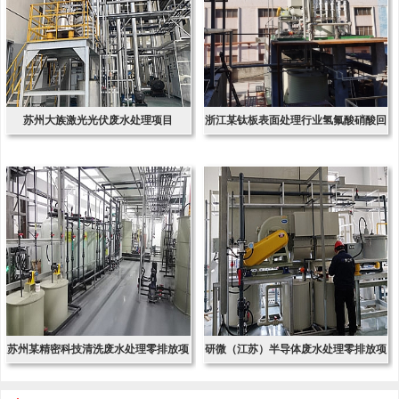
苏州大族激光光伏废水处理项目
浙江某钛板表面处理行业氢氟酸硝酸回
收项
苏州某精密科技清洗废水处理零排放项
研微（江苏）半导体废水处理零排放项
目
目