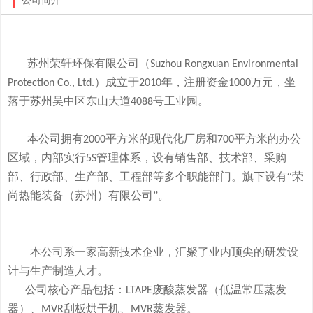
公司简介
苏州荣轩环保有限公司（
Suzhou Rongxuan Environmental
）成立于
年，注册资金
万元，
坐
Protection Co., Ltd.
2010
1000
落于
苏州吴中区东山大道
号工业园。
4088
本
公司拥有
平方米的现代化厂房和
平方米的办公
2000
700
区域，内部实行
管理体系，设有销售部、技术部、采购
5S
部、行政部、生产部、工程部等多个职能部门。旗下
设有
“荣
尚热能装备（苏州）有限公司”。
本公司系一家高新技术企业，
汇聚了业内顶尖的研发设
计与生产制造人才。
公司
核心产品
包括：
废酸
蒸发器
（低温常压蒸发
LTAPE
器）、
刮板烘干机、
蒸发器。
MVR
MVR