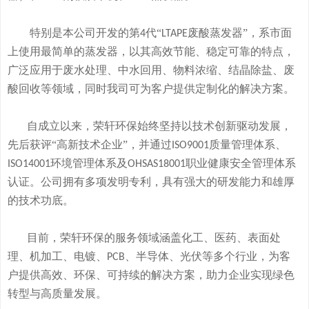
特别是本公司开发的
第
代“
废酸
蒸发器
”
，系市面
4
LTAPE
上使用最简单的蒸发器，
以其高效节能、稳定可靠的特点，
广泛应用于废水处理、中水回用、物料浓缩、结晶除盐、废
酸回收等领域，
同时我司可
为客户提供定制化的解决方案。
自成立以来，荣轩环保始终坚持以技术创新驱动发展，
先后获评
“高新技术企业”，并通过
质量管理体系、
ISO9001
环境管理体系及
职业健康安全管理体系
ISO14001
OHSAS18001
认证。公司拥有
多
项发明专利，
具有
强大的研发
能
力和
雄厚
的
技术
功底
。
目前，荣轩环保的服务领域涵盖化工、医药、表面处
理、机加工、电镀、
、半导体、光伏等多个行业，为客
PCB
户提供高效、环保、可持续的解决方案，助力企业实现绿色
转型与高质量发展。