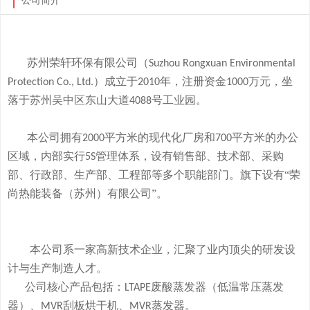
公司简介
苏州荣轩环保有限公司（
Suzhou Rongxuan Environmental
）成立于
年，注册资金
万元，
坐
Protection Co., Ltd.
2010
1000
落于
苏州吴中区东山大道
号工业园。
4088
本
公司拥有
平方米的现代化厂房和
平方米的办公
2000
700
区域，内部实行
管理体系，设有销售部、技术部、采购
5S
部、行政部、生产部、工程部等多个职能部门。旗下
设有
“荣
尚热能装备（苏州）有限公司”。
本公司系一家高新技术企业，
汇聚了业内顶尖的研发设
计与生产制造人才。
公司
核心产品
包括：
废酸
蒸发器
（低温常压蒸发
LTAPE
器）、
刮板烘干机、
蒸发器。
MVR
MVR