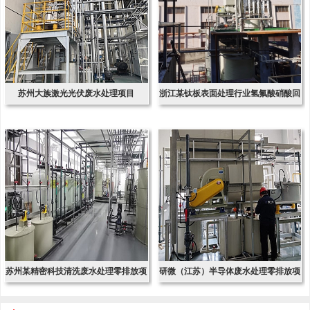
苏州大族激光光伏废水处理项目
浙江某钛板表面处理行业氢氟酸硝酸回
收项
苏州某精密科技清洗废水处理零排放项
研微（江苏）半导体废水处理零排放项
目
目